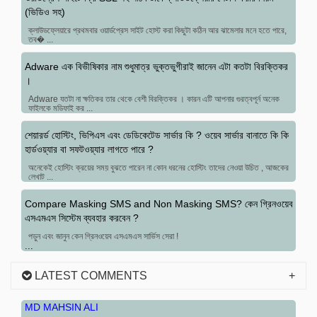
(ভিডিও সহ)
ক্লাউডফ্লেয়ারে প্রথমবার ওয়ার্ডপ্রেস সাইট হোস্ট করা কিছুটা কঠিন আর ঝামেলার মনে হতে পারে,
তব� ...
Adware এক বিভীষিকার নাম শুধুমাত্র ভুক্তভুগীরাই জানেন এটা কতটা বিরক্তিকর
।
Adware যতটা না ক্ষতিকর তার থেকে বেশী বিরক্তিকর । কারন এটি আপনার গুরত্বপূর্ন অনেক
ফাইলকে মডিফাই কর ...
শেয়ারর্ড হোস্টিং, ভিপিএস এবং ডেডিকেটেড সার্ভার কি ? ওয়েব সার্ভার বানাতে কি কি
হার্ডওয়্যার বা সফটওয়্যার লাগতে পারে ?
অনেকেই হোস্টিং ক্রয়ের সময় বুঝতে পারেন না কোন ধরনের হোস্টিং তাদের নেওয়া উচিত , আজকের
লেখাট ...
Compare Masking SMS and Non Masking SMS? কেন গ্রিনওয়েব
এসএমএস সিস্টেম ব্যবহার করবেন ?
পড়ুন এবং জানুন কেন গ্রিনওয়েব এসএমএস সার্ভিস সেরা !
...
LATEST COMMENTS
MD MAHSIN ALI