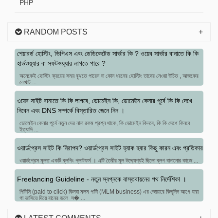
PHP
RANDOM POSTS
শেয়ারর্ড হোস্টিং, ভিপিএস এবং ডেডিকেটেড সার্ভার কি ? ওয়েব সার্ভার বানাতে কি কি
হার্ডওয়্যার বা সফটওয়্যার লাগতে পারে ?
অনেকেই হোস্টিং ক্রয়ের সময় বুঝতে পারেন না কোন ধরনের হোস্টিং তাদের নেওয়া উচিত , আজকের
লেখাট ...
ওয়েব সাইট বানাতে কি কি লাগবে, ডোমেইন কি, ডোমেইন কেনার পূর্বে কি কি দেখে
নিবেন এবং DNS সম্পর্কে বিস্তারিত জেনে নিন ।
ডোমেইন কেনার পূর্বে নতুন দের নানা রকম প্রশ্ন থাকে, কি ডোমেইন কিনবে, কি কি দেখে কিনবে
ইত্যাদি ...
ওয়ার্ডপ্রেস সাইট কি নিরাপদ? ওয়ার্ডপ্রেস সাইট হ্যাক হবার কিছু কারন এবং প্রতিকার
ওয়ার্ডপ্রেস মূলত একটি ব্লগিং প্লাটফর্ম । এটি তৈরীর মূল উদ্দ্যেশ্যই ছিলো ব্লগ বানানোর কাজে ...
Freelancing Guideline - নতুন স্বপ্নকে বাস্তবায়নের পথ নির্দেশিকা ।
পিটিসি (paid to click) কিনবা মলম পার্টী (MLM business) এর জোয়ারে কিছুদিন আগে যারা
গা ভাসিয়ে দিয়ে বানের জলে স� ...