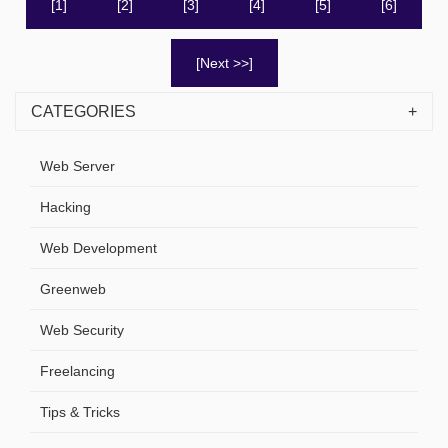
[1]
[2]
[3]
[4]
[5]
[6]
[Next >>]
CATEGORIES
Web Server
Hacking
Web Development
Greenweb
Web Security
Freelancing
Tips & Tricks