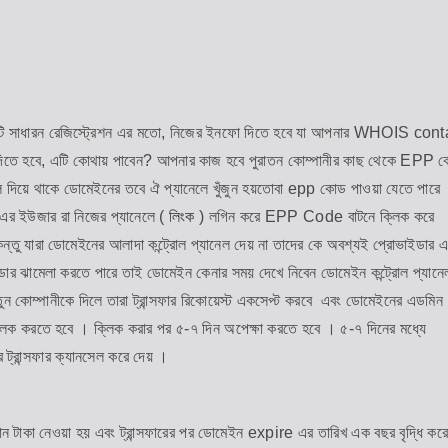
। এটি সাধারন রেজিস্ট্রেশন এর মতো, নিজের ইনফো দিতে হবে যা আপনার WHOIS con
দিতে হবে, এটি কোথায় পাবেন? আপনার কাজ হবে পুরাতন কোম্পানীর কাছ থেকে EPP ক
নেল দিয়ে থাকে ডোমেইনের তবে ঐ প্যানেলে খুঁজুন হয়তোবা epp কোড পাওয়া যেতে পারে
াই এর ইউজার রা নিজের প্যানেলে (
লিংক
) লগিন করে EPP Code বাটনে ক্লিক করে
্তু যারা ডোমেইনের আলাদা কন্ট্রোল প্যানেল দেয় না তাদের কে অবশ্যই প্রোভাইডার 
ার ঝামেলা করতে পারে তাই ডোমেইন কেনার সময় দেখে নিবেন ডোমেইন কন্ট্রোল প্যানে
োম্পানীকে দিলে তারা ট্রান্সফার রিকোয়েস্ট একসেপ্ট করবে এবং ডোমেইনের এডমিন
িক করতে হবে । ক্লিক করার পর ৫-৭ দিন অপেক্ষা করতে হবে । ৫-৭ দিনের মধ্যে
ার ট্রান্সফার ক্যানসেল করে দেয় ।
ান টাকা নেওয়া হয় এবং ট্রান্সফারের পর ডোমেইন expire এর তারিখ এক বছর বৃদ্ধি কর