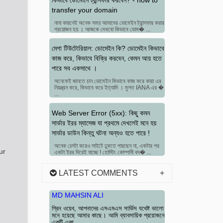
কিভাবে ডোমেইন ট্রান্সফার করবেন? - how to
transfer your domain
নানা কারনেই অনেক সময় আমাদের ডোমেইন ট্রান্সফার করার
প্রয়োজন হয় । আজকে দেখবো কিভাবে ডোম� ...
মেগা টিউটোরিয়াল: ডোমেইন কি? ডোমেইন কিভাবে
কাজ করে, কিভাবে বিক্রি করবেন, কেমন আয় হতে
পারে সব একসাথে ।
অনেকেই জানতে চান ডোমেইন কিভাবে কাজ করে কারা এর
নিয়ন্ত্রন করে, কিভাবে করে ইত্যাদি । মুলত IANA এর �
...
Web Server Error (5xx): কিছু কমন
সার্ভার ইরর ম্যাসেজ যা প্রথমে দেখলেই মনে হয়
সার্ভার ডাউন কিন্তু ঘটনা অন্যও হতে পারে !
অনেক চেস্টা করেও সাইটে ঢুকতে পারছেন না, একটার পর
একটা ইরর দিয়েই যাচ্ছে ! হোস্টিং কোম্পানী বদ� ...
LATEST COMMENTS
MD MAHSIN ALI
গ্রিন ওয়েব, আপনাদের এসএমএস সার্ভিস যথেষ্ট ভালো
মনে হয়েছে আমার কাছে। আমি ব্যাবসায়িক প্রয়োজনে
একটি একা...