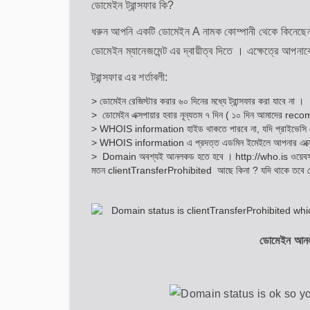
ডোমেইন ট্রান্সফার কি?
ধরুন আপনি একটি ডোমেইন A নামক কোম্পানী থেকে কিনেছেন 
ডোমেইন ম্যানেজমেন্ট এর দ্বায়ীত্ব দিতে । এক্ষেত্রে আপনাক
ট্রান্সফার এর শর্তাবলী:
> ডোমেইন রেজিস্টার করার ৬০ দিনের মধ্যে ট্রান্সফার করা যাবে না ।
> ডোমেইন এক্সপায়ার হবার নূন্যতম ৭ দিন ( ১০ দিন আমাদের recom
> WHOIS information হাইড থাকতে পারবে না, যদি প্রাইভেসি প্র
> WHOIS information এ প্রদত্ত এডমিন ইমেইলে আপনার এক্সে
> Domain অবশ্যই আনলকড হতে হবে ।
http://who.is
ওয়েবস
মতন clientTransferProhibited আছে কিনা ? যদি থাকে তবে ডো
ডোমেইন আন