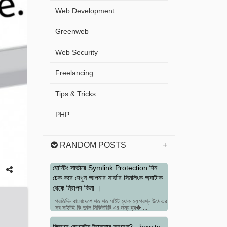
Web Development
Greenweb
Web Security
Freelancing
Tips & Tricks
PHP
RANDOM POSTS
হোস্টিং সার্ভারে Symlink Protection দিন:
চেক করে দেখুন আপনার সার্ভার সিমলিংক অ্যাটাক
থেকে নিরাপদ কিনা ।
প্রতিদিন বাংলাদেশে শত শত সাইট হ্যাক হয় প্রশ্ন উঠে এর
সব সাইটই কি দুর্বল সিকিউরিটি এর জন্য হ্য� ...