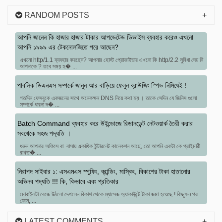
RANDOM POSTS
আপনি জানেন কি হাজার হাজার টাকার আপডেটেড ডিভাইস ব্যবহার করেও এখনো
আপনি ১৯৯৯ এর টেকনোলজিতে পরে আছেন?
এখনো http/1.1 ব্যবহার করছেন? আপনার হোস্ট প্রোভাইডার এখনো কি http/2.2 সুবিধা দেয় নি
আপনাকে ? তবে সময় হ� ...
পাবলিক ডিএনএস সম্পর্কে জানুন আর বাড়িয়ে ফেলুন ব্রাউজিং স্পিড নিমিষেই !
গতদিন ফেসবুকে একজনের সাথে অনেকক্ষন DNS নিয়ে কথা হয় । তাকে সেদিন যে জিনিস গুলো
সম্পর্কে ধারনা দ� ...
Batch Command ব্যবহার করে উইন্ডোজে রিডানডেন্ট নেটওয়ার্ক তৈরী করার
সবথেকে সহজ পদ্ধতি ।
ধরুন আপনার অফিসে বা বাসায় একাধিক ইন্টারনেট কানেকশন আছে, তো আপনি একটা কে প্রাইমারী
রাখত� ...
নিরাপদ সাইবার ১: এসএমএস স্পুফিং, ব্রান্ডিং, মাস্কিং, বিকাশের টাকা হাতানোর
অভিনব পদ্ধতি !!! কি, কিভাবে এবং প্রতিকার
মোবাইলটা বেজে উঠলো দেখলেন বিকাশ থেকে ম্যাসেজ অ্যাকাউন্টে টাকা জমা হয়েছে ! কিছুক্ষন পর
ফোন, ...
LATEST COMMENTS