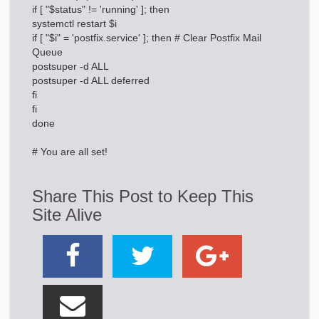
if [ "$status" != 'running' ]; then
systemctl restart $i
if [ "$i" = 'postfix.service' ]; then # Clear Postfix Mail
Queue
postsuper -d ALL
postsuper -d ALL deferred
fi
fi
done
# You are all set!
Share This Post to Keep This
Site Alive