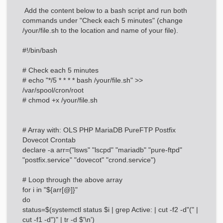
Add the content below to a bash script and run both
commands under "Check each 5 minutes" (change
/your/file.sh to the location and name of your file).
#!/bin/bash
# Check each 5 minutes
# echo "*/5 * * * * bash /your/file.sh" >>
/var/spool/cron/root
# chmod +x /your/file.sh
# Array with: OLS PHP MariaDB PureFTP Postfix
Dovecot Crontab
declare -a arr=("lsws" "lscpd" "mariadb" "pure-ftpd"
"postfix.service" "dovecot" "crond.service")
# Loop through the above array
for i in "${arr[
@]}"
do
status=$(systemctl status $i | grep Active: | cut -f2 -d"(" |
cut -f1 -d")" | tr -d $'\n')