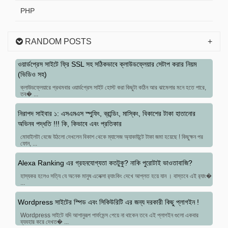
PHP
RANDOM POSTS
ওয়ার্ডপ্রেস সাইটে ফ্রি SSL সহ সঠিকভাবে ক্লাউডফ্লেয়ার সেটাপ করার নিয়ম
(ভিডিও সহ)
ক্লাউডফ্লেয়ারে প্রথমবার ওয়ার্ডপ্রেস সাইট হোস্ট করা কিছুটা কঠিন আর ঝামেলার মনে হতে পারে,
তব� ...
নিরাপদ সাইবার ১: এসএমএস স্পুফিং, ব্রান্ডিং, মাস্কিং, বিকাশের টাকা হাতানোর
অভিনব পদ্ধতি !!! কি, কিভাবে এবং প্রতিকার
মোবাইলটা বেজে উঠলো দেখলেন বিকাশ থেকে ম্যাসেজ অ্যাকাউন্টে টাকা জমা হয়েছে ! কিছুক্ষন পর
ফোন, ...
Alexa Ranking এর গ্রহনযোগ্যতা কতটুকু? নাকি পুরোটাই ভাওতাবাজি?
হাস্যকর হলেও সত্যি যে অনেক মানুষ এলেক্সা র‌্যাংকিং দেখে আপ্লত হয়ে যান । বাস্তবে এই র‌্যাং�
...
Wordpress সাইটের স্পিড এবং সিকিউরিটি এর জন্য দরকারী কিছু প্লাগইন !
Wordpress সাইটে যদি আশানুরূপ পার্ফমেন্স পেয়ে না থাকেন তবে এই প্লাগইন গুলো একবার
ব্যবহার করে দেখত� ...